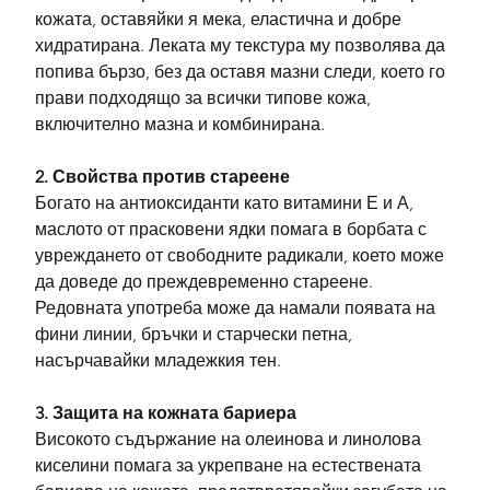
кожата, оставяйки я мека, еластична и добре 
хидратирана. Леката му текстура му позволява да 
попива бързо, без да оставя мазни следи, което го 
прави подходящо за всички типове кожа, 
включително мазна и комбинирана.
2. Свойства против стареене
Богато на антиоксиданти като витамини Е и А, 
маслото от прасковени ядки помага в борбата с 
увреждането от свободните радикали, което може 
да доведе до преждевременно стареене. 
Редовната употреба може да намали появата на 
фини линии, бръчки и старчески петна, 
насърчавайки младежкия тен.
3. Защита на кожната бариера
Високото съдържание на олеинова и линолова 
киселини помага за укрепване на естествената 