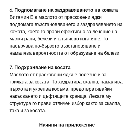
6. Подпомагане на заздравяването на кожата
Витамин Е в маслото от прасковени ядки 
подпомага възстановяването и заздравяването на 
кожата, което го прави ефективно за лечение на 
малки рани, белези и слънчево изгаряне. То 
насърчава по-бързото възстановяване и 
намалява вероятността от образуване на белези.
7. Подхранване на косата
Маслото от прасковени ядки е полезно и за 
грижата за косата. То хидратира скалпа, намалява 
пърхота и укрепва косъма, предотвратявайки 
накъсването и цъфтящите краища. Леката му 
структура го прави отличен избор както за скалпа, 
така и за косата.
Начини на приложение