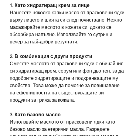
1. Като хидратиращ крем за лице
Нанесете няколко капки масло от прасковени ядки 
върху лицето и шията си след почистване. Нежно 
масажирайте маслото в кожата си, докато се 
абсорбира напълно. Използвайте го сутрин и 
вечер за най-добри резултати.
2. В комбинация с други продукти
Смесете маслото от прасковени ядки с обичайния 
си хидратиращ крем, серум или фон дьо тен, за да 
подобрите хидратиращите и подхранващите му 
свойства. Това може да помогне за повишаване 
на ефективността на съществуващите ви 
продукти за грижа за кожата.
3. Като базово масло
Използвайте маслото от прасковени ядки като 
базово масло за етерични масла. Разредете 