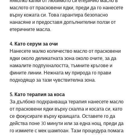
няколко капки от любимото си етерично масло в 
маслото от прасковени ядки, преди да го нанесете 
върху кожата си. Това гарантира безопасно 
нанасяне и предоставя допълнителни ползи от 
етеричните масла.
4. Като серум за очи
Нанесете малко количество масло от прасковени 
ядки около деликатната зона около очите, за да 
намалите подпухналостта, тъмните кръгове и 
фините линии. Нежната му природа го прави 
подходящо за тази чувствителна зона.
5. Като терапия за коса
За дълбоко подхранваща терапия нанесете масло 
от прасковени ядки върху скалпа и косата си, като 
се фокусирате върху краищата. Оставете го да 
действа поне 30 минути или за една нощ, преди да 
го измиете с мек шампоан. Тази процедура помага 