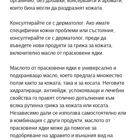
органично, без добавки, консерванти и аромати, 
които биха могли да раздразнят кожата.
Консултирайте се с дерматолог: Ако имате 
специфични кожни проблеми или състояния, 
консултирайте се с дерматолог, преди да 
въведете нови продукти за грижа за кожата, 
включително масло от прасковени ядки.
Маслото от прасковени ядки е универсално и 
подхранващо масло, което предлага множество 
ползи както за кожата, така и за косата. Неговите 
хидратиращи, антиейдж, успокояващи и лечебни 
свойства го правят отлично допълнение към 
всяка рутинна грижа за кожата или косата. 
Независимо дали се използва самостоятелно или 
в комбинация с други продукти, маслото от 
прасковени ядки може да помогне за 
подобряване на здравето и външния вид на 