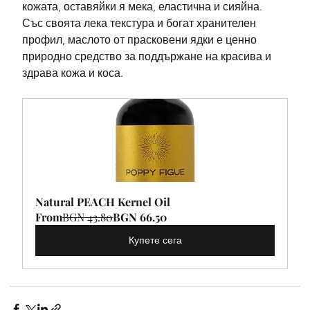
кожата, оставяйки я мека, еластична и сияйна. 
Със своята лека текстура и богат хранителен 
профил, маслото от прасковени ядки е ценно 
природно средство за поддържане на красива и 
здрава кожа и коса.
Natural PEACH Kernel Oil
From
BGN 43.80
BGN 66.50
Купете сега