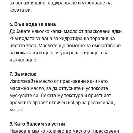
за овлажняване, подхранване и укрепване на 
косата ви.
6. Във вода за вана
Добавете няколко капки масло от прасковени ядки 
към водата за вана за хидратираща терапия на 
цялото тяло. Маслото ще помогне за омекотяване 
на кожата ви и ще осигури релаксиращо, спа 
изживяване.
7. За масаж
Използвайте масло от прасковени ядки като 
масажно масло, за да отпуснете и успокоите 
мускулите си. Леката му текстура и приятният 
аромат го правят отличен избор за релаксиращ 
масаж.
8. Като балсам за устни
Нанесете малко количество масло от прасковени 