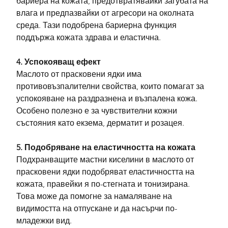
бариера на кожата, предотвратявайки загубата на 
влага и предпазвайки от агресори на околната 
среда. Тази подобрена бариерна функция 
поддържа кожата здрава и еластична.
4. Успокояващ ефект
Маслото от прасковени ядки има 
противовъзпалителни свойства, които помагат за 
успокояване на раздразнена и възпалена кожа. 
Особено полезно е за чувствителни кожни 
състояния като екзема, дерматит и розацея.
5. Подобряване на еластичността на кожата
Подхранващите мастни киселини в маслото от 
прасковени ядки подобряват еластичността на 
кожата, правейки я по-стегната и тонизирана. 
Това може да помогне за намаляване на 
видимостта на отпускане и да насърчи по-
младежки вид.