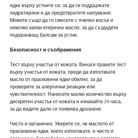
ядки върху устните си, за да ги поддържате 
хидратирани и да предотвратите напукване. 
Можете също да го смесите с пчелен восък и 
няколко капки етерично масло, за да създадете 
подхранващ балсам за устни.
Безопасност и съображения
Тест върху участък от кожата: Винаги правете тест 
върху участък от кожата, преди да използвате 
масло от прасковени ядки обилно, за да 
проверите за алергични реакции или 
чувствителност. Нанесете малко количество върху 
дискретен участък от кожата и изчакайте 24 часа, 
за да видите дали се появява дразнене.
Чисто и органично: Уверете се, че маслото от 
прасковени ядки, което използвате, е чисто и 