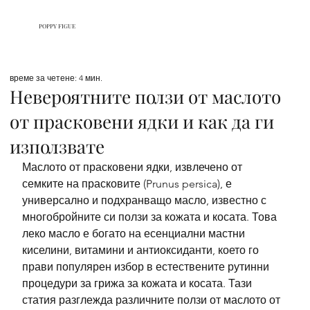
POPPY FIGUE
време за четене: 4 мин.
Невероятните ползи от маслото
от прасковени ядки и как да ги
използвате
Маслото от прасковени ядки, извлечено от 
семките на прасковите (Prunus persica), е 
универсално и подхранващо масло, известно с 
многобройните си ползи за кожата и косата. Това 
леко масло е богато на есенциални мастни 
киселини, витамини и антиоксиданти, което го 
прави популярен избор в естествените рутинни 
процедури за грижа за кожата и косата. Тази 
статия разглежда различните ползи от маслото от 