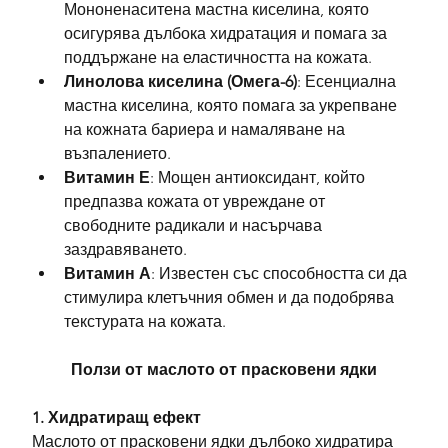
Мононенаситена мастна киселина, която 
осигурява дълбока хидратация и помага за 
поддържане на еластичността на кожата.
Линолова киселина (Омега-6)
: Есенциална 
мастна киселина, която помага за укрепване 
на кожната бариера и намаляване на 
възпалението.
Витамин Е
: Мощен антиоксидант, който 
предпазва кожата от увреждане от 
свободните радикали и насърчава 
заздравяването.
Витамин А
: Известен със способността си да 
стимулира клетъчния обмен и да подобрява 
текстурата на кожата.
Ползи от маслото от прасковени ядки
1. Хидратиращ ефект
Маслото от прасковени ядки дълбоко хидратира 