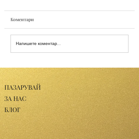
Коментари
Напишете коментар...
Открийте ползите от кайсиевото масло
за кожата: естествен усилвател на
блясъка
ПАЗАРУВАЙ
ЗА НАС
БЛОГ