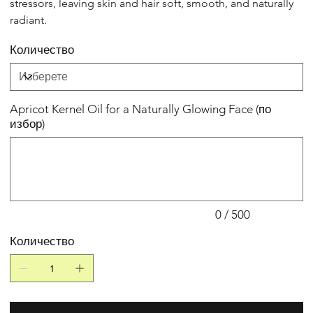
stressors, leaving skin and hair soft, smooth, and naturally
radiant.
Количество
Apricot Kernel Oil for a Naturally Glowing Face (по
избор)
До
500
знака.
0 / 500
Количество