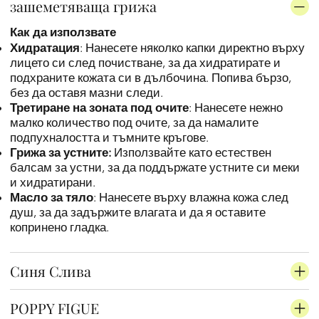
зашеметяваща грижа
Как да използвате
Хидратация
: Нанесете няколко капки директно върху
лицето си след почистване, за да хидратирате и
подхраните кожата си в дълбочина. Попива бързо,
без да оставя мазни следи.
Третиране на зоната под очите
: Нанесете нежно
малко количество под очите, за да намалите
подпухналостта и тъмните кръгове.
Грижа за устните:
Използвайте като естествен
балсам за устни, за да поддържате устните си меки
и хидратирани.
Масло за тяло
: Нанесете върху влажна кожа след
душ, за да задържите влагата и да я оставите
копринено гладка.
Синя Слива
POPPY FIGUE