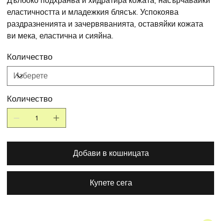
Дълбоко подхранва и хидратира кожата, насърчавайки
еластичността и младежкия блясък. Успокоява
раздразненията и зачервяванията, оставяйки кожата
ви мека, еластична и сияйна.
Количество
Количество
Добави в кошницата
Купете сега